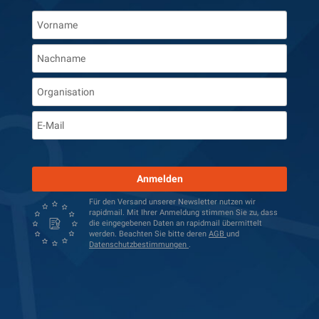
Anmelden
Für den Versand unserer Newsletter nutzen wir
rapidmail. Mit Ihrer Anmeldung stimmen Sie zu, dass
die eingegebenen Daten an rapidmail übermittelt
werden. Beachten Sie bitte deren
AGB
und
Datenschutzbestimmungen
.